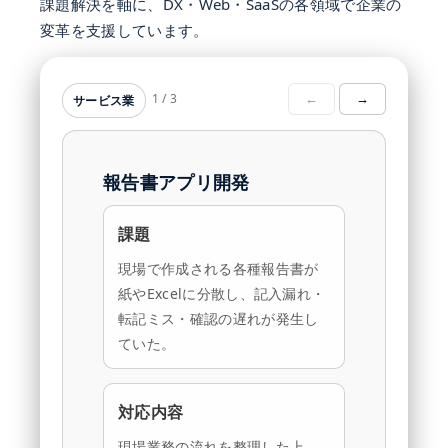
課題解決を軸に、DX・Web・SaaSの各領域で企業の
変革を支援しています。
1
/
3
←
→
サービス業
報告書アプリ開発
サ
課題
現場で作成される各種報告書が
紙やExcelに分散し、記入漏れ・
転記ミス・確認の遅れが発生し
ていた。
対応内容
現場業務の流れを整理した上