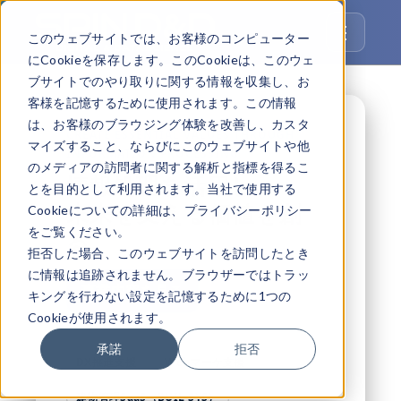
⋮
このウェブサイトでは、お客様のコンピューター
にCookieを保存します。このCookieは、このウェ
ブサイトでのやり取りに関する情報を収集し、お
客様を記憶するために使用されます。この情報
は、お客様のブラウジング体験を改善し、カスタ
CREATE ESSENTIAL VALUES THROUGH
マイズすること、ならびにこのウェブサイトや他
INFORMATION PROCESSING.
のメディアの訪問者に関する解析と指標を得るこ
情報処理を活用し、
とを目的として利用されます。当社で使用する
未来を支える価値を創
Cookieについての詳細は、プライバシーポリシー
をご覧ください。
る
拒否した場合、このウェブサイトを訪問したとき
に情報は追跡されません。ブラウザーではトラッ
事業内容を見る
キングを行わない設定を記憶するために1つの
Cookieが使用されます。
承諾
拒否
DX推進支援
Webマーケ支援
建物管理SaaS（BUIL-SYS）